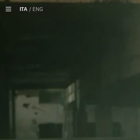
ITA
/
ENG