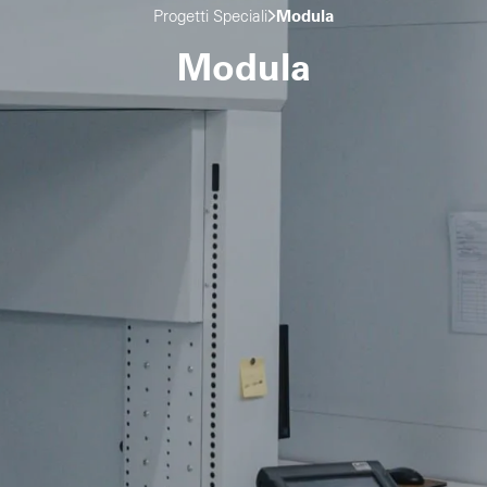
Progetti Speciali
Modula
Modula